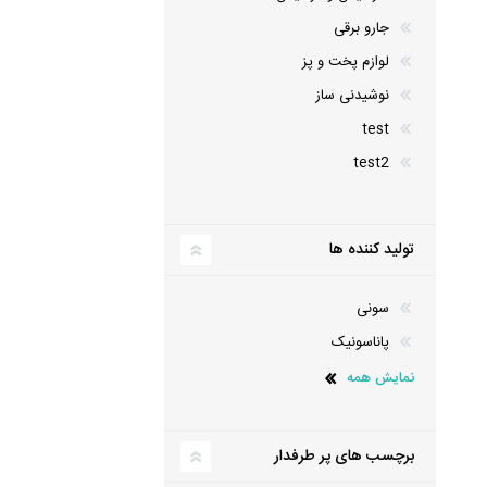
جارو برقی
لوازم پخت و پز
نوشیدنی ساز
test
test2
تولید کننده ها
سونی
پاناسونیک
نمایش همه
برچسب های پر طرفدار