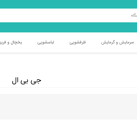
سرمایش و گرمایش
ظرفشویی
لباسشویی
یخچال و فریز
دوو
دوو
دوو
جی پلاس
جی پلاس
جی پلاس
جی بی ال
ایکس ویژن
پاکشوما
ایکس ویژن
پاکشوما
اسنوا
اسنوا
ایکس ویژن
هیمالیا
آبسال
ایستکول
سام
امرسان