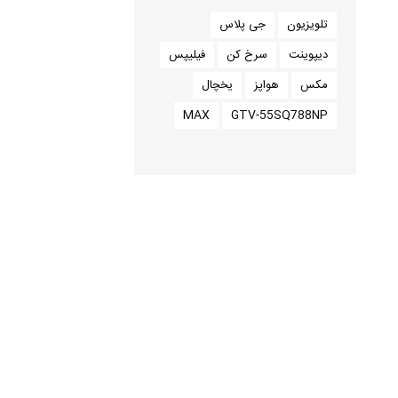
تلویزیون
جی پلاس
دیپوینت
سرخ کن
فیلیپس
مکس
هواپز
یخچال
MAX
GTV-55SQ788NP