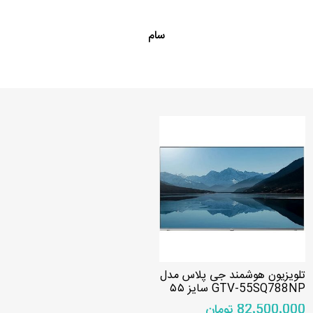
سام
تلویزیون هوشمند جی پلاس مدل
GTV-55SQ788NP سایز ۵۵
اینچ
82٬500٬000 تومان